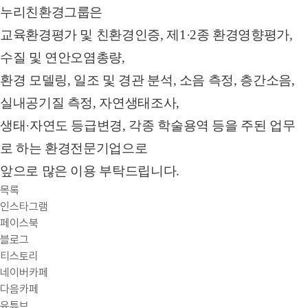
누리친환경그룹은
교육환경평가 및 친환경인증, 제1·2종 환경영향평가,
수질 및 연안오염총량,
환경 모델링, 일조 및 경관 분석, 소음 측정, 층간소음,
실내공기질 측정, 자연생태조사,
생태·자연도 등급변경, 각종 학술용역 등을 주된 업무
로 하는 환경전문기업으로
앞으로 많은 이용 부탁드립니다.
목록
인스타그램
페이스북
블로그
티스토리
네이버카페
다음카페
유튜브