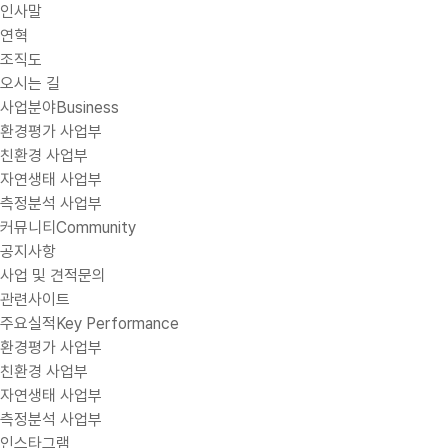
인사말
연혁
조직도
오시는 길
사업분야
Business
환경평가 사업부
친환경 사업부
자연생태 사업부
측정분석 사업부
커뮤니티
Community
공지사항
사업 및 견적문의
관련사이트
주요실적
Key Performance
환경평가 사업부
친환경 사업부
자연생태 사업부
측정분석 사업부
인스타그램